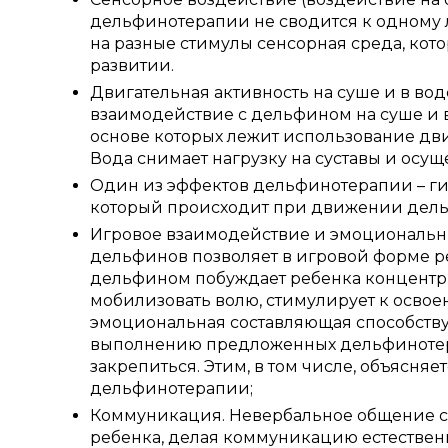
дельфинотерапии не сводится к одному л
на разные стимулы сенсорная среда, кот
развитии.
Двигательная активность на суше и в во
взаимодействие с дельфином на суше и в
основе которых лежит использование дв
Вода снимает нагрузку на суставы и осу
Один из эффектов дельфинотерапии – ги
который происходит при движении дель
Игровое взаимодействие и эмоциональн
дельфинов позволяет в игровой форме р
дельфином побуждает ребенка концентри
мобилизовать волю, стимулирует к осво
эмоциональная составляющая способств
выполнению предложенных дельфинотера
закрепиться. Этим, в том числе, объясн
дельфинотерапии;
Коммуникация. Невербальное общение с д
ребенка, делая коммуникацию естестве