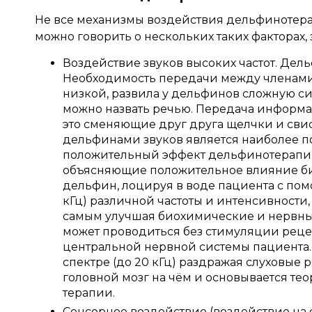
Не все механизмы воздействия дельфинотера
можно говорить о нескольких таких факторах, 
Воздействие звуков высоких частот. Дел
Необходимость передачи между членами 
низкой, развила у дельфинов сложную си
можно назвать речью. Передача информа
это сменяющие друг друга щелчки и сви
дельфинами звуков является наиболее 
положительный эффект дельфинотерапии
объясняющие положительное влияние био
дельфин, лоцируя в воде пациента с пом
кГц) различной частоты и интенсивности,
самым улучшая биохимические и нервные
может проводиться без стимуляции рецеп
центральной нервной системы пациента
спектре (до 20 кГц) раздражая слуховые
головной мозг на чём и основывается тео
терапии.
Сенсорное воздействие (воздействие на 