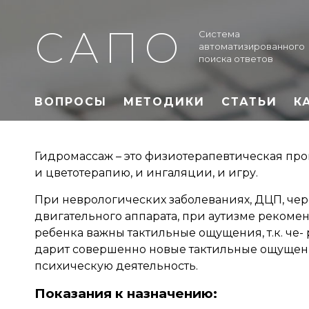
САПО
Система
автоматизированного
поиска ответов
ВОПРОСЫ
МЕТОДИКИ
СТАТЬИ
К
Гидромассаж – это физиотерапевтическая пр
и цветотерапию, и ингаляции, и игру.
При неврологических заболеваниях, ДЦП, чер
двигательного аппарата, при аутизме реком
ребенка важны тактильные ощущения, т.к. че-
дарит совершенно новые тактильные ощущения
психическую деятельность.
Показания к назначению: