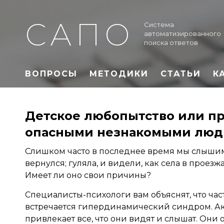
САПО
Система
автоматизированного
поиска ответов
ВОПРОСЫ
МЕТОДИКИ
СТАТЬИ
К
Детское любопытство или пр
опасными незнакомыми лю
Слишком часто в последнее время мы слышим
вернулся; гуляла, и видели, как села в прое
Имеет ли оно свои причины?
Специалисты-психологи вам объяснят, что ч
встречается гипердинамический синдром. Ак
привлекает все, что они видят и слышат. Они