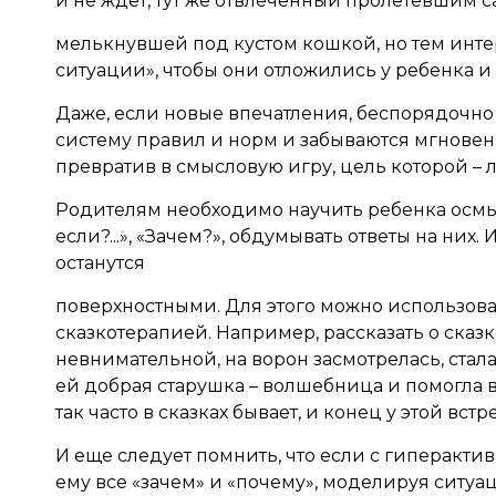
и не ждет, тут же отвлеченный пролетевшим 
мелькнувшей под кустом кошкой, но тем инт
ситуации», чтобы они отложились у ребенка и
Даже, если новые впечатления, беспорядочно 
систему правил и норм и забываются мгновенн
превратив в смысловую игру, цель которой – 
Родителям необходимо научить ребенка осмыс
если?...», «Зачем?», обдумывать ответы на них
останутся
поверхностными. Для этого можно использова
сказкотерапией. Например, рассказать о сказ
невнимательной, на ворон засмотрелась, стала
ей добрая старушка – волшебница и помогла ве
так часто в сказках бывает, и конец у этой вст
И еще следует помнить, что если с гиперакти
ему все «зачем» и «почему», моделируя ситуац